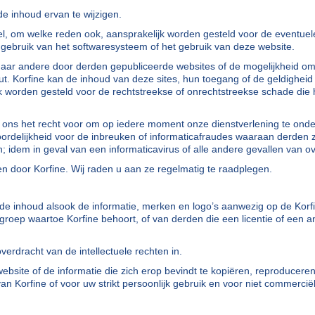
e inhoud ervan te wijzigen.
eel, om welke reden ook, aansprakelijk worden gesteld voor de eventu
 gebruik van het softwaresysteem of het gebruik van deze website.
 naar andere door derden gepubliceerde websites of de mogelijkheid o
t. Korfine kan de inhoud van deze sites, hun toegang of de geldigheid 
k worden gesteld voor de rechtstreekse of onrechtstreekse schade die h
j ons het recht voor om op iedere moment onze dienstverlening te onderb
ordelijkheid voor de inbreuken of informaticafraudes waaraan derden 
; idem in geval van een informaticavirus of alle andere gevallen van o
door Korfine. Wij raden u aan ze regelmatig te raadplegen.
te, de inhoud alsook de informatie, merken en logo’s aanwezig op de Kor
oep waartoe Korfine behoort, of van derden die een licentie of een an
erdracht van de intellectuele rechten in.
bsite of de informatie die zich erop bevindt te kopiëren, reproduceren
n Korfine of voor uw strikt persoonlijk gebruik en voor niet commercië