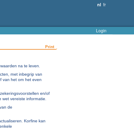
nl
fr
Login
Print
orwaarden na te leven.
cten, met inbegrip van
 of van het om het even
zekeringsvoorstellen en/of
 wet vereiste informatie.
 van de
actualiseren. Korfine kan
 enkele