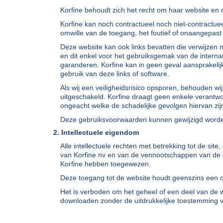
Korfine behoudt zich het recht om haar website en d
Korfine kan noch contractueel noch niet-contractu
omwille van de toegang, het foutief of onaangepast
Deze website kan ook links bevatten die verwijzen
en dit enkel voor het gebruiksgemak van de internau
garanderen. Korfine kan in geen geval aansprakelij
gebruik van deze links of software.
Als wij een veiligheidsrisico opsporen, behouden wi
uitgeschakeld. Korfine draagt geen enkele verantwo
ongeacht welke de schadelijke gevolgen hiervan zijn
Deze gebruiksvoorwaarden kunnen gewijzigd worden 
2. Intellectuele eigendom
Alle intellectuele rechten met betrekking tot de si
van Korfine nv en van de vennootschappen van de gr
Korfine hebben toegewezen.
Deze toegang tot de website houdt geenszins een ov
Het is verboden om het geheel of een deel van de we
downloaden zonder de uitdrukkelijke toestemming va