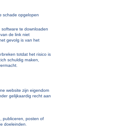
ele schade opgelopen
m software te downloaden
van de link niet
et gevolg is van het
reken totdat het risico is
zich schuldig maken,
vermacht.
fine website zijn eigendom
der gelijkaardig recht aan
, publiceren, posten of
le doeleinden.