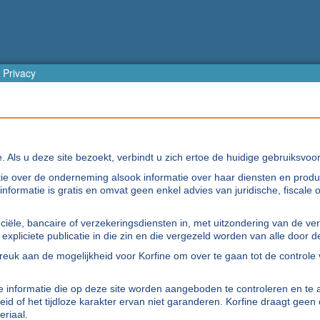
Privacy
e. Als u deze site bezoekt, verbindt u zich ertoe de huidige gebruiksvo
tie over de onderneming alsook informatie over haar diensten en produ
 informatie is gratis en omvat geen enkel advies van juridische, fiscale
iële, bancaire of verzekeringsdiensten in, met uitzondering van de ver
pliciete publicatie in die zin en die vergezeld worden van alle door de
reuk aan de mogelijkheid voor Korfine om over te gaan tot de controle
 de informatie die op deze site worden aangeboden te controleren en te 
eid of het tijdloze karakter ervan niet garanderen. Korfine draagt geen
eriaal.