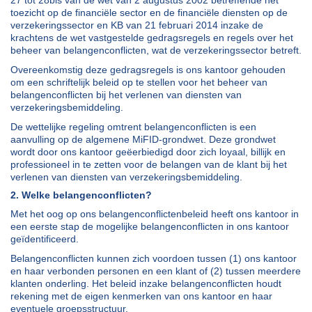
27 tot 28bis van de wet van 2 augustus 2002 betreffende het
toezicht op de financiële sector en de financiële diensten op de
verzekeringssector en KB van 21 februari 2014 inzake de
krachtens de wet vastgestelde gedragsregels en regels over het
beheer van belangenconflicten, wat de verzekeringssector betreft.
Overeenkomstig deze gedragsregels is ons kantoor gehouden
om een schriftelijk beleid op te stellen voor het beheer van
belangenconflicten bij het verlenen van diensten van
verzekeringsbemiddeling.
De wettelijke regeling omtrent belangenconflicten is een
aanvulling op de algemene MiFID-grondwet. Deze grondwet
wordt door ons kantoor geëerbiedigd door zich loyaal, billijk en
professioneel in te zetten voor de belangen van de klant bij het
verlenen van diensten van verzekeringsbemiddeling.
2. Welke belangenconflicten?
Met het oog op ons belangenconflictenbeleid heeft ons kantoor in
een eerste stap de mogelijke belangenconflicten in ons kantoor
geïdentificeerd.
Belangenconflicten kunnen zich voordoen tussen (1) ons kantoor
en haar verbonden personen en een klant of (2) tussen meerdere
klanten onderling. Het beleid inzake belangenconflicten houdt
rekening met de eigen kenmerken van ons kantoor en haar
eventuele groepsstructuur.